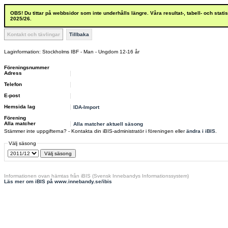
OBS! Du tittar på webbsidor som inte underhålls längre. Våra resultat-, tabell- och stat
2025/26.
Kontakt och tävlingar
Tillbaka
Laginformation: Stockholms IBF - Man - Ungdom 12-16 år
Föreningsnummer
Adress
Telefon
E-post
Hemsida lag
IDA-Import
Förening
Alla matcher
Alla matcher aktuell säsong
Stämmer inte uppgifterna? - Kontakta din iBIS-administratör i föreningen eller
ändra i iBIS
.
Välj säsong
Informationen ovan hämtas från iBIS (Svensk Innebandys Informationssystem)
Läs mer om iBIS på www.innebandy.se/ibis