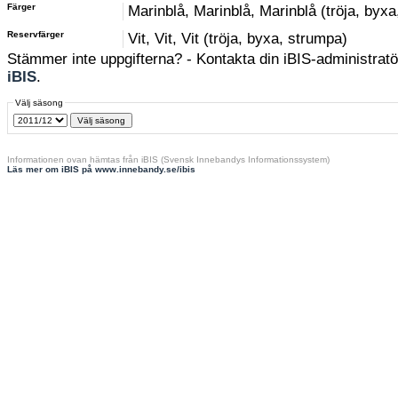
Färger
Marinblå, Marinblå, Marinblå (tröja, byx
Reservfärger
Vit, Vit, Vit (tröja, byxa, strumpa)
Stämmer inte uppgifterna? - Kontakta din iBIS-administratör
iBIS
.
Välj säsong
Informationen ovan hämtas från iBIS (Svensk Innebandys Informationssystem)
Läs mer om iBIS på www.innebandy.se/ibis