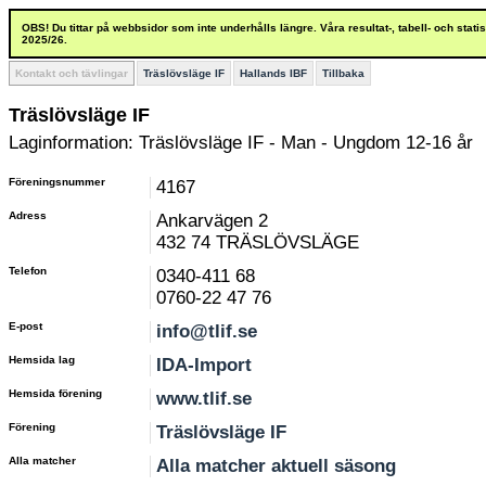
OBS! Du tittar på webbsidor som inte underhålls längre. Våra resultat-, tabell- och stat
2025/26.
Kontakt och tävlingar
Träslövsläge IF
Hallands IBF
Tillbaka
Träslövsläge IF
Laginformation: Träslövsläge IF - Man - Ungdom 12-16 år
Föreningsnummer
4167
Adress
Ankarvägen 2
432 74 TRÄSLÖVSLÄGE
Telefon
0340-411 68
0760-22 47 76
E-post
info@tlif.se
Hemsida lag
IDA-Import
Hemsida förening
www.tlif.se
Förening
Träslövsläge IF
Alla matcher
Alla matcher aktuell säsong