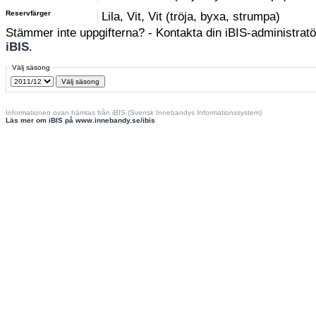
Reservfärger
Lila, Vit, Vit (tröja, byxa, strumpa)
Stämmer inte uppgifterna? - Kontakta din iBIS-administratör
iBIS
.
Välj säsong
Informationen ovan hämtas från iBIS (Svensk Innebandys Informationssystem)
Läs mer om iBIS på www.innebandy.se/ibis