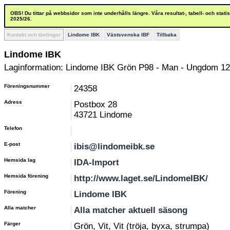
OBS! Du tittar på webbsidor som inte underhålls längre. Våra resultat-, tabell- och stat
2025/26.
Kontakt och tävlingar
Lindome IBK
Västsvenska IBF
Tillbaka
Lindome IBK
Laginformation: Lindome IBK Grön P98 - Man - Ungdom 12
Föreningsnummer
24358
Adress
Postbox 28
43721 Lindome
Telefon
E-post
ibis@lindomeibk.se
Hemsida lag
IDA-Import
Hemsida förening
http://www.laget.se/LindomeIBK/
Förening
Lindome IBK
Alla matcher
Alla matcher aktuell säsong
Färger
Grön, Vit, Vit (tröja, byxa, strumpa)