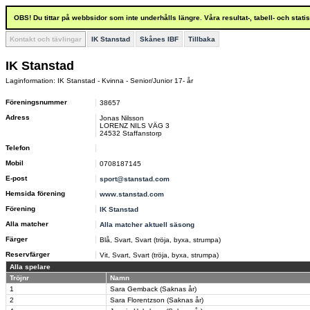
OBS! Du tittar på webbsidor som inte underhålls längre. Våra resultat-, tabell- och stat
Kontakt och tävlingar
IK Stanstad
Skånes IBF
Tillbaka
IK Stanstad
Laginformation: IK Stanstad - Kvinna - Senior/Junior 17- år
Föreningsnummer
38657
Adress
Jonas Nilsson
LORENZ NILS VÄG 3
24532 Staffanstorp
Telefon
Mobil
0708187145
E-post
sport@stanstad.com
Hemsida förening
www.stanstad.com
Förening
IK Stanstad
Alla matcher
Alla matcher aktuell säsong
Färger
Blå, Svart, Svart (tröja, byxa, strumpa)
Reservfärger
Vit, Svart, Svart (tröja, byxa, strumpa)
Alla spelare
Tröjnr
Namn
1
Sara Gemback (Saknas år)
2
Sara Florentzson (Saknas år)