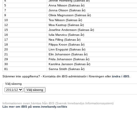
4
Jennie Holmberg (Saknas år)
5
Anna Nilsson (Saknas år)
7
Jonna Olsson (Saknas år)
9
Olivia Magnusson (Saknas år)
10
Tea Nilsson (Saknas år)
12
Moa Kastrup (Saknas år)
15
Josefine Andersson (Saknas år)
16
Iulia Manzicu (Saknas år)
17
Nea Filling (Saknas år)
18
Filippa Kroon (Saknas år)
20
Linn Engquist (Saknas år)
21
Elin Johansson (Saknas år)
29
Frida Johansson (Saknas år)
30
Karolina Jansson (Saknas år)
81
Sanna Stridh (Saknas år)
Stämmer inte uppgifterna? - Kontakta din iBIS-administratör i föreningen eller
ändra i iBIS
.
Välj säsong
Informationen ovan hämtas från iBIS (Svensk Innebandys Informationssystem)
Läs mer om iBIS på www.innebandy.se/ibis