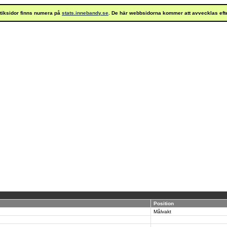
istiksidor finns numera på
stats.innebandy.se
. De här webbsidorna kommer att avvecklas eft
Position
Målvakt