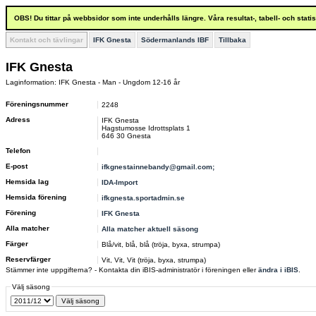
OBS! Du tittar på webbsidor som inte underhålls längre. Våra resultat-, tabell- och stat
Kontakt och tävlingar
IFK Gnesta
Södermanlands IBF
Tillbaka
IFK Gnesta
Laginformation: IFK Gnesta - Man - Ungdom 12-16 år
Föreningsnummer
2248
Adress
IFK Gnesta
Hagstumosse Idrottsplats 1
646 30 Gnesta
Telefon
E-post
ifkgnestainnebandy@gmail.com;
Hemsida lag
IDA-Import
Hemsida förening
ifkgnesta.sportadmin.se
Förening
IFK Gnesta
Alla matcher
Alla matcher aktuell säsong
Färger
Blå/vit, blå, blå (tröja, byxa, strumpa)
Reservfärger
Vit, Vit, Vit (tröja, byxa, strumpa)
Stämmer inte uppgifterna? - Kontakta din iBIS-administratör i föreningen eller
ändra i iBIS
.
Välj säsong