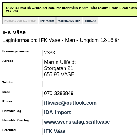
OBS! Du tittar på webbsidor som inte underhålls längre. Våra resultat-, tabell- och stat
2025/26.
Kontakt och tävlingar
IFK Väse
Värmlands IBF
Tillbaka
IFK Väse
Laginformation: IFK Väse - Man - Ungdom 12-16 år
Föreningsnummer
2333
Adress
Martin Ullfeldt
Storgatan 21
655 95 VÄSE
Telefon
Mobil
070-3283849
E-post
ifkvase@outlook.com
Hemsida lag
IDA-Import
Hemsida förening
www.svenskalag.se/ifkvase
Förening
IFK Väse