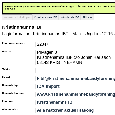
OBS! Du tittar på webbsidor som inte underhålls längre. Våra resultat-, tabell- och stat
2025/26.
Kontakt och tävlingar
Kristinehamns IBF
Värmlands IBF
Tillbaka
Kristinehamns IBF
Laginformation: Kristinehamns IBF - Man - Ungdom 12-16 
Föreningsnummer
22347
Adress
Pilvägen 3
Kristinehamns IBF c/o Johan Karlsson
68143 KRISTINEHAMN
Telefon
E-post
kibf@kristinehamnsinnebandyforenin
Hemsida lag
IDA-Import
Hemsida förening
www.kristinehamnsinnebandyforening
Förening
Kristinehamns IBF
Alla matcher
Alla matcher aktuell säsong