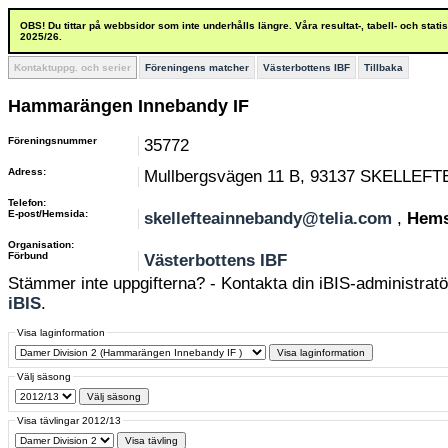
OBS! Du tittar på webbsidor som inte underhålls längre. Våra resultat-, tabell- och stat
2025/26.
Kontaktuppg. och serier
Föreningens matcher
Västerbottens IBF
Tillbaka
Hammarängen Innebandy IF
Föreningsnummer
35772
Adress:
Mullbergsvägen 11 B, 93137 SKELLEFT
Telefon:
E-post/Hemsida:
skellefteainnebandy@telia.com
,
Hems
Organisation:
Förbund
Västerbottens IBF
Stämmer inte uppgifterna? - Kontakta din iBIS-administratör
iBIS
.
Visa laginformation
Välj säsong
Visa tävlingar 2012/13