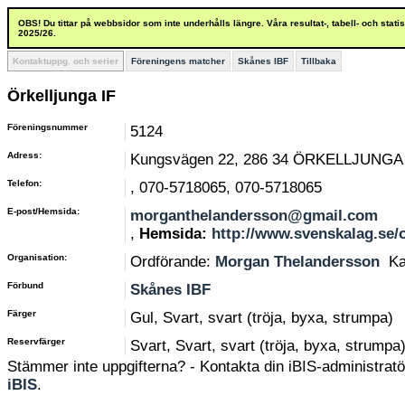
OBS! Du tittar på webbsidor som inte underhålls längre. Våra resultat-, tabell- och stat
2025/26.
Kontaktuppg. och serier
Föreningens matcher
Skånes IBF
Tillbaka
Örkelljunga IF
Föreningsnummer
5124
Adress:
Kungsvägen 22, 286 34 ÖRKELLJUNGA
Telefon:
, 070-5718065, 070-5718065
E-post/Hemsida:
morganthelandersson@gmail.com
,
Hemsida:
http://www.svenskalag.se/o
Organisation:
Ordförande:
Morgan Thelandersson
Ka
Förbund
Skånes IBF
Färger
Gul, Svart, svart (tröja, byxa, strumpa)
Reservfärger
Svart, Svart, svart (tröja, byxa, strumpa
Stämmer inte uppgifterna? - Kontakta din iBIS-administratör
iBIS
.