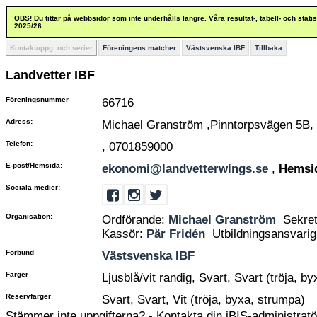
OBS! Du tittar på webbsidor som inte underhålls längre. Våra resultat-, tabell- och stat
2025/26.
Kontaktuppg. och serier
Föreningens matcher
Västsvenska IBF
Tillbaka
Landvetter IBF
Föreningsnummer
66716
Adress:
Michael Granström ,Pinntorpsvägen 5B,
Telefon:
, 0701859000
E-post/Hemsida:
ekonomi@landvetterwings.se
,
Hemsi
Sociala medier:
Organisation:
Ordförande:
Michael Granström
Sekre
Kassör:
Pär Fridén
Utbildningsansvari
Förbund
Västsvenska IBF
Färger
Ljusblå/vit randig, Svart, Svart (tröja, b
Reservfärger
Svart, Svart, Vit (tröja, byxa, strumpa)
Stämmer inte uppgifterna? - Kontakta din iBIS-administratör