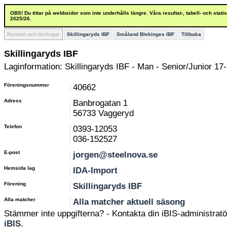
OBS! Du tittar på webbsidor som inte underhålls längre. Våra resultat-, tabell- och stat
2025/26.
Kontakt och tävlingar
Skillingaryds IBF
Småland Blekinges IBF
Tillbaka
Skillingaryds IBF
Laginformation: Skillingaryds IBF - Man - Senior/Junior 17-
Föreningsnummer
40662
Adress
Banbrogatan 1
56733 Vaggeryd
Telefon
0393-12053
036-152527
E-post
jorgen@steelnova.se
Hemsida lag
IDA-Import
Förening
Skillingaryds IBF
Alla matcher
Alla matcher aktuell säsong
Stämmer inte uppgifterna? - Kontakta din iBIS-administratör
iBIS
.