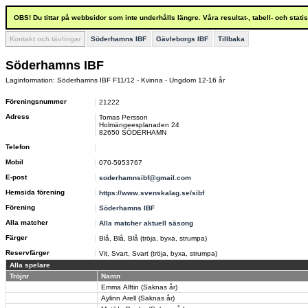
OBS! Du tittar på webbsidor som inte underhålls längre. Våra resultat-, tabell- och stat
Kontakt och tävlingar
Söderhamns IBF
Gävleborgs IBF
Tillbaka
Söderhamns IBF
Laginformation: Söderhamns IBF F11/12 - Kvinna - Ungdom 12-16 år
Föreningsnummer
21222
Adress
Tomas Persson
Holmängeesplanaden 24
82650 SÖDERHAMN
Telefon
Mobil
070-5953767
E-post
soderhamnsibf@gmail.com
Hemsida förening
https://www.svenskalag.se/sibf
Förening
Söderhamns IBF
Alla matcher
Alla matcher aktuell säsong
Färger
Blå, Blå, Blå (tröja, byxa, strumpa)
Reservfärger
Vit, Svart, Svart (tröja, byxa, strumpa)
Alla spelare
Tröjnr
Namn
Emma Alftin (Saknas år)
Aylinn Arell (Saknas år)