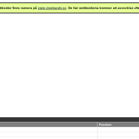
istiksidor finns numera på
stats.innebandy.se
. De här webbsidorna kommer att avvecklas eft
Position