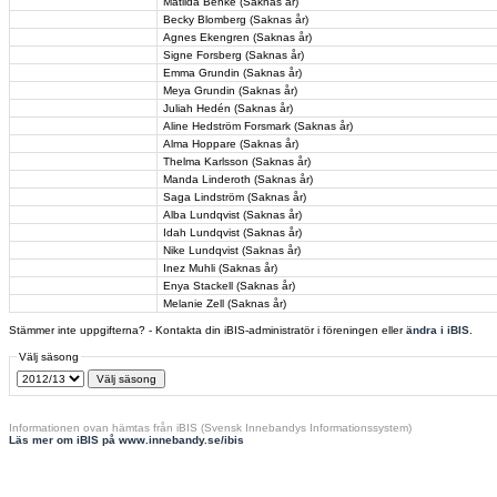
Matilda Benke (Saknas år)
Becky Blomberg (Saknas år)
Agnes Ekengren (Saknas år)
Signe Forsberg (Saknas år)
Emma Grundin (Saknas år)
Meya Grundin (Saknas år)
Juliah Hedén (Saknas år)
Aline Hedström Forsmark (Saknas år)
Alma Hoppare (Saknas år)
Thelma Karlsson (Saknas år)
Manda Linderoth (Saknas år)
Saga Lindström (Saknas år)
Alba Lundqvist (Saknas år)
Idah Lundqvist (Saknas år)
Nike Lundqvist (Saknas år)
Inez Muhli (Saknas år)
Enya Stackell (Saknas år)
Melanie Zell (Saknas år)
Stämmer inte uppgifterna? - Kontakta din iBIS-administratör i föreningen eller
ändra i iBIS
.
Välj säsong
Informationen ovan hämtas från iBIS (Svensk Innebandys Informationssystem)
Läs mer om iBIS på www.innebandy.se/ibis