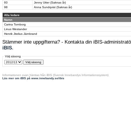
93
Jenny Utter (Saknas år)
98
Anna Sundqvist (Saknas år)
Alla ledare
Namn
Carina Tornborg
Linus Westander
Henrik Jitelius Järnbrand
Stämmer inte uppgifterna? - Kontakta din iBIS-administratör
iBIS
.
Välj säsong
Informationen ovan hämtas från iBIS (Svensk Innebandys Informationssystem)
Läs mer om iBIS på www.innebandy.se/ibis