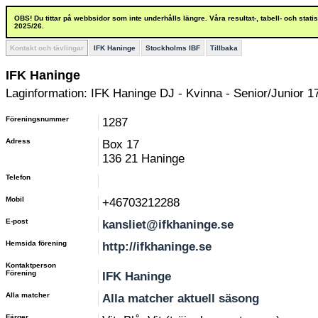
OBS! Du tittar på webbsidor som inte underhålls längre. Våra resultat-, tabell- och stat
2025/26.
Kontakt och tävlingar
IFK Haninge
Stockholms IBF
Tillbaka
IFK Haninge
Laginformation: IFK Haninge DJ - Kvinna - Senior/Junior 17
Föreningsnummer
1287
Adress
Box 17
136 21 Haninge
Telefon
Mobil
+46703212288
E-post
kansliet@ifkhaninge.se
Hemsida förening
http://ifkhaninge.se
Kontaktperson
Förening
IFK Haninge
Alla matcher
Alla matcher aktuell säsong
Färger