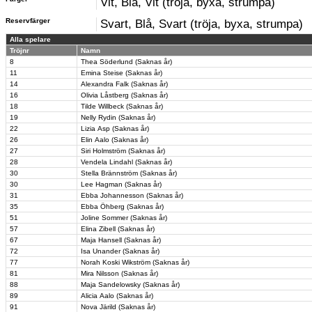
Vit, Blå, Vit (tröja, byxa, strumpa)
Reservfärger
Svart, Blå, Svart (tröja, byxa, strumpa)
Alla spelare
Tröjnr
Namn
8
Thea Söderlund (Saknas år)
11
Emina Steise (Saknas år)
14
Alexandra Falk (Saknas år)
16
Olivia Låstberg (Saknas år)
18
Tilde Willbeck (Saknas år)
19
Nelly Rydin (Saknas år)
22
Lizia Asp (Saknas år)
26
Elin Aalo (Saknas år)
27
Siri Holmström (Saknas år)
28
Vendela Lindahl (Saknas år)
30
Stella Brännström (Saknas år)
30
Lee Hagman (Saknas år)
31
Ebba Johannesson (Saknas år)
35
Ebba Öhberg (Saknas år)
51
Joline Sommer (Saknas år)
57
Elina Zibell (Saknas år)
67
Maja Hansell (Saknas år)
72
Isa Unander (Saknas år)
77
Norah Koski Wikström (Saknas år)
81
Mira Nilsson (Saknas år)
88
Maja Sandelowsky (Saknas år)
89
Alicia Aalo (Saknas år)
91
Nova Järild (Saknas år)