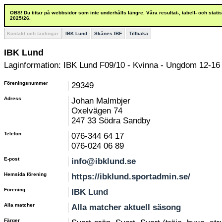
OBS! Du tittar på webbsidor som inte underhålls längre. Våra resultat-, tabell- och stat
2025/26.
Kontakt och tävlingar
IBK Lund
Skånes IBF
Tillbaka
IBK Lund
Laginformation: IBK Lund F09/10 - Kvinna - Ungdom 12-16
Föreningsnummer
29349
Adress
Johan Malmbjer
Oxelvägen 74
247 33 Södra Sandby
Telefon
076-344 64 17
076-024 06 89
E-post
info@ibklund.se
Hemsida förening
https://ibklund.sportadmin.se/
Förening
IBK Lund
Alla matcher
Alla matcher aktuell säsong
Färger