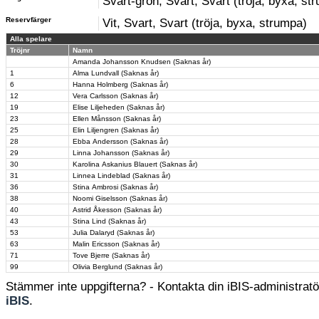
Svart-grön, Svart, Svart (tröja, byxa, st
Reservfärger
Vit, Svart, Svart (tröja, byxa, strumpa)
Alla spelare
Tröjnr
Namn
Amanda Johansson Knudsen (Saknas år)
1
Alma Lundvall (Saknas år)
6
Hanna Holmberg (Saknas år)
12
Vera Carlsson (Saknas år)
19
Elise Liljeheden (Saknas år)
23
Ellen Månsson (Saknas år)
25
Elin Liljengren (Saknas år)
28
Ebba Andersson (Saknas år)
29
Linna Johansson (Saknas år)
30
Karolina Askanius Blauert (Saknas år)
31
Linnea Lindeblad (Saknas år)
36
Stina Ambrosi (Saknas år)
38
Noomi Giselsson (Saknas år)
40
Astrid Åkesson (Saknas år)
43
Stina Lind (Saknas år)
53
Julia Dalaryd (Saknas år)
63
Malin Ericsson (Saknas år)
71
Tove Bjerre (Saknas år)
99
Olivia Berglund (Saknas år)
Stämmer inte uppgifterna? - Kontakta din iBIS-administratör
iBIS
.