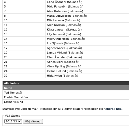
4
Ebba Åsander (Saknas år)
5
Pixie Forsström (Saknas år)
7
Alice Källander (Saknas år)
8
Malva Ludvigsson (Saknas år)
10
Ellie Larsson (Saknas år)
11
Alice Källman (Saknas år)
12
Klara Larsson (Saknas år)
13
Lilly Ternestål (Saknas år)
14
Molly Andersson (Saknas år)
15
Ida Sjöstedt (Saknas år)
17
Agnes Wörlén (Saknas år)
19
Linnea Viklund (Saknas år)
20
Ellen Åsander (Saknas år)
21
Agnes Björk (Saknas år)
22
Vilma Uppling (Saknas år)
24
Iselinn Edlund (Saknas år)
32
Hilda Nylen (Saknas år)
Alla ledare
Namn
Ted Ternestål
Fredrik Granström
Emma Viklund
Stämmer inte uppgifterna? - Kontakta din iBIS-administratör i föreningen eller
ändra i iBIS
.
Välj säsong