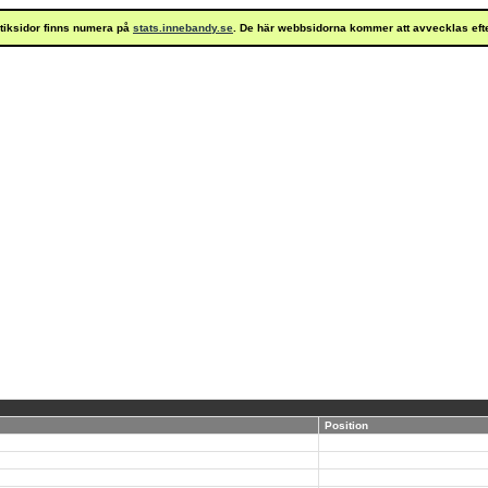
istiksidor finns numera på
stats.innebandy.se
. De här webbsidorna kommer att avvecklas eft
Position