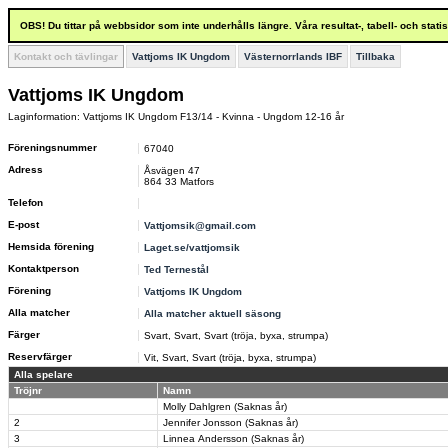
OBS! Du tittar på webbsidor som inte underhålls längre. Våra resultat-, tabell- och stat
Kontakt och tävlingar
Vattjoms IK Ungdom
Västernorrlands IBF
Tillbaka
Vattjoms IK Ungdom
Laginformation: Vattjoms IK Ungdom F13/14 - Kvinna - Ungdom 12-16 år
Föreningsnummer
67040
Adress
Åsvägen 47
864 33 Matfors
Telefon
E-post
Vattjomsik@gmail.com
Hemsida förening
Laget.se/vattjomsik
Kontaktperson
Ted Ternestål
Förening
Vattjoms IK Ungdom
Alla matcher
Alla matcher aktuell säsong
Färger
Svart, Svart, Svart (tröja, byxa, strumpa)
Reservfärger
Vit, Svart, Svart (tröja, byxa, strumpa)
Alla spelare
Tröjnr
Namn
Molly Dahlgren (Saknas år)
2
Jennifer Jonsson (Saknas år)
3
Linnea Andersson (Saknas år)