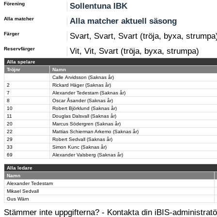
Förening
Sollentuna IBK
Alla matcher
Alla matcher aktuell säsong
Färger
Svart, Svart, Svart (tröja, byxa, strumpa
Reservfärger
Vit, Vit, Svart (tröja, byxa, strumpa)
Alla spelare
Tröjnr
Namn
Calle Arvidsson (Saknas år)
2
Rickard Häger (Saknas år)
7
Alexander Tedestam (Saknas år)
8
Oscar Åsander (Saknas år)
10
Robert Björklund (Saknas år)
11
Douglas Dalsvall (Saknas år)
20
Marcus Södergren (Saknas år)
22
Mattias Schierman Arkemo (Saknas år)
29
Robert Sedvall (Saknas år)
33
Simon Kunc (Saknas år)
69
Alexander Valsberg (Saknas år)
Alla ledare
Namn
Alexander Tedestam
Mikael Sedvall
Gus Wärn
Stämmer inte uppgifterna? - Kontakta din iBIS-administratör