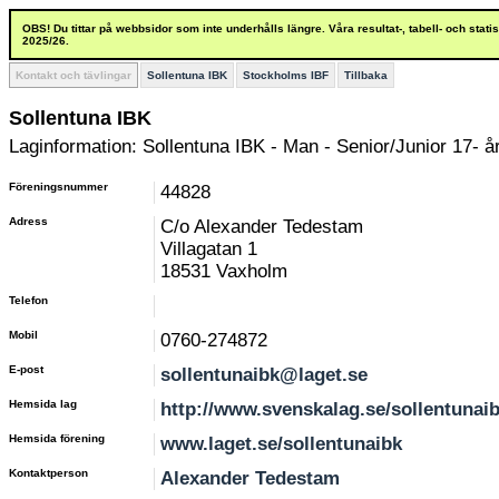
OBS! Du tittar på webbsidor som inte underhålls längre. Våra resultat-, tabell- och stat
2025/26.
Kontakt och tävlingar
Sollentuna IBK
Stockholms IBF
Tillbaka
Sollentuna IBK
Laginformation: Sollentuna IBK - Man - Senior/Junior 17- å
Föreningsnummer
44828
Adress
C/o Alexander Tedestam
Villagatan 1
18531 Vaxholm
Telefon
Mobil
0760-274872
E-post
sollentunaibk@laget.se
Hemsida lag
http://www.svenskalag.se/sollentunaib
Hemsida förening
www.laget.se/sollentunaibk
Kontaktperson
Alexander Tedestam