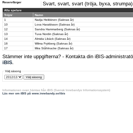
Reservfärger
Svart, svart, svart (tröja, byxa, strumpa)
Alla spelare
Tröjnr
Namn
1
Nadja Heikkinen (Saknas år)
10
Lova Haraldsson (Saknas år)
12
Sandra Hammarberg (Saknas år)
13
Tuva Nordin (Saknas år)
14
Almida Libäck (Saknas år)
16
Wilma Frykberg (Saknas år)
17
Mira Ståhlnacke (Saknas år)
Stämmer inte uppgifterna? - Kontakta din iBIS-administratör
iBIS
.
Välj säsong
Informationen ovan hämtas från iBIS (Svensk Innebandys Informationssystem)
Läs mer om iBIS på www.innebandy.se/ibis