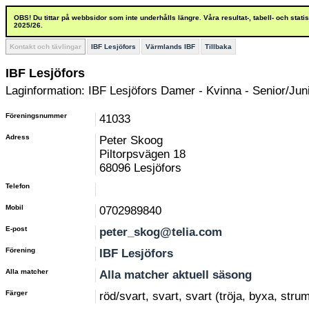
OBS! Du tittar på webbsidor som inte underhålls längre. Våra resultat-, tabell- och stat
2025/26.
Kontakt och tävlingar
IBF Lesjöfors
Värmlands IBF
Tillbaka
IBF Lesjöfors
Laginformation: IBF Lesjöfors Damer - Kvinna - Senior/Juni
Föreningsnummer
41033
Adress
Peter Skoog
Piltorpsvägen 18
68096 Lesjöfors
Telefon
Mobil
0702989840
E-post
peter_skog@telia.com
Förening
IBF Lesjöfors
Alla matcher
Alla matcher aktuell säsong
Färger
röd/svart, svart, svart (tröja, byxa, stru