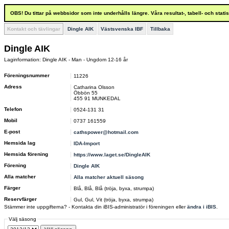
OBS! Du tittar på webbsidor som inte underhålls längre. Våra resultat-, tabell- och stat
Kontakt och tävlingar
Dingle AIK
Västsvenska IBF
Tillbaka
Dingle AIK
Laginformation: Dingle AIK - Man - Ungdom 12-16 år
Föreningsnummer
11226
Adress
Catharina Olsson
Öbbön 55
455 91 MUNKEDAL
Telefon
0524-131 31
Mobil
0737 161559
E-post
cathspower@hotmail.com
Hemsida lag
IDA-Import
Hemsida förening
https://www.laget.se/DingleAIK
Förening
Dingle AIK
Alla matcher
Alla matcher aktuell säsong
Färger
Blå, Blå, Blå (tröja, byxa, strumpa)
Reservfärger
Gul, Gul, Vit (tröja, byxa, strumpa)
Stämmer inte uppgifterna? - Kontakta din iBIS-administratör i föreningen eller
ändra i iBIS
.
Välj säsong