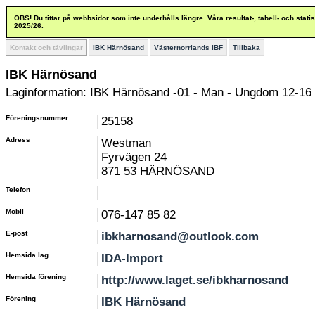
OBS! Du tittar på webbsidor som inte underhålls längre. Våra resultat-, tabell- och stat
2025/26.
Kontakt och tävlingar
IBK Härnösand
Västernorrlands IBF
Tillbaka
IBK Härnösand
Laginformation: IBK Härnösand -01 - Man - Ungdom 12-16 
Föreningsnummer
25158
Adress
Westman
Fyrvägen 24
871 53 HÄRNÖSAND
Telefon
Mobil
076-147 85 82
E-post
ibkharnosand@outlook.com
Hemsida lag
IDA-Import
Hemsida förening
http://www.laget.se/ibkharnosand
Förening
IBK Härnösand