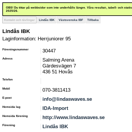
OBS! Du tittar på webbsidor som inte underhålls längre. Våra resultat-, tabell- och stat
2025/26.
Kontakt och tävlingar
Lindås IBK
Västsvenska IBF
Tillbaka
Lindås IBK
Laginformation: Herrjuniorer 95
Föreningsnummer
30447
Adress
Salming Arena
Gärdesvägen 7
436 51 Hovås
Telefon
Mobil
070-3811413
E-post
info@lindaswaves.se
Hemsida lag
IDA-Import
Hemsida förening
http://www.lindaswaves.se
Förening
Lindås IBK