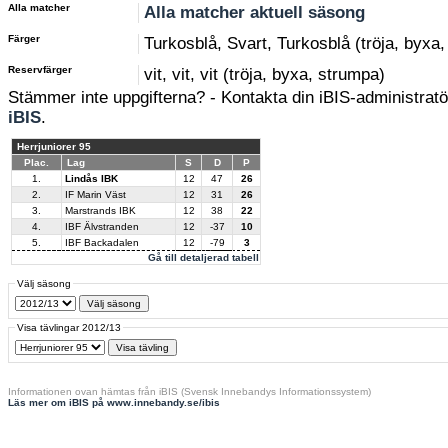
Alla matcher
Alla matcher aktuell säsong
Färger
Turkosblå, Svart, Turkosblå (tröja, byxa
Reservfärger
vit, vit, vit (tröja, byxa, strumpa)
Stämmer inte uppgifterna? - Kontakta din iBIS-administratör
iBIS
.
Herrjuniorer 95
Plac.
Lag
S
D
P
1.
Lindås IBK
12
47
26
2.
IF Marin Väst
12
31
26
3.
Marstrands IBK
12
38
22
4.
IBF Älvstranden
12
-37
10
5.
IBF Backadalen
12
-79
3
Gå till detaljerad tabell
Välj säsong
Visa tävlingar 2012/13
Informationen ovan hämtas från iBIS (Svensk Innebandys Informationssystem)
Läs mer om iBIS på www.innebandy.se/ibis