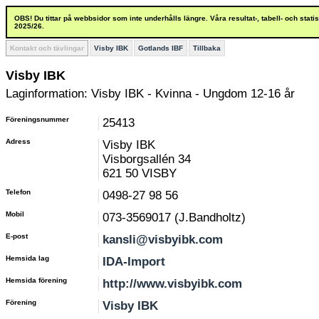
OBS! Du tittar på webbsidor som inte underhålls längre. Våra resultat-, tabell- och stat
2025/26.
Kontakt och tävlingar
Visby IBK
Gotlands IBF
Tillbaka
Visby IBK
Laginformation: Visby IBK - Kvinna - Ungdom 12-16 år
Föreningsnummer
25413
Adress
Visby IBK
Visborgsallén 34
621 50 VISBY
Telefon
0498-27 98 56
Mobil
073-3569017 (J.Bandholtz)
E-post
kansli@visbyibk.com
Hemsida lag
IDA-Import
Hemsida förening
http://www.visbyibk.com
Förening
Visby IBK