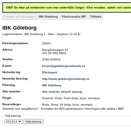
OBS! Du tittar på webbsidor som inte underhålls längre. Våra resultat-, tabell- och stat
Kontakt och tävlingar
IBK Göteborg
Västsvenska IBF
Tillbaka
IBK Göteborg
Laginformation: IBK Göteborg 1 - Man - Ungdom 12-16 år
Föreningsnummer
26063
Adress
Bangårdsvägen 22
431 90 MÖLNDAL
Telefon
0760-505920
E-post
kansli@goteborginnebandy.se
Hemsida lag
IDA-Import
Hemsida förening
http://www.goteborginnebandy.se
Förening
IBK Göteborg
Alla matcher
Alla matcher aktuell säsong
Färger
Svart/vit, Svart, Svart (tröja, byxa, strumpa)
Reservfärger
Rosa, Rosa, Vit (tröja, byxa, strumpa)
Stämmer inte uppgifterna? - Kontakta din iBIS-administratör i föreningen eller
ändra i iBIS
.
Välj säsong