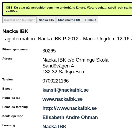
OBS! Du tittar på webbsidor som inte underhålls längre. Våra resultat-, tabell- och stat
2025/26.
Kontakt och tävlingar
Nacka IBK
Stockholms IBF
Tillbaka
Nacka IBK
Laginformation: Nacka IBK P-2012 - Man - Ungdom 12-16 
Föreningsnummer
30265
Adress
Nacka IBK c/o Orminge Skola
Sandövägen 4
132 32 Saltsjö-Boo
Telefon
0700221166
E-post
kansli@nackaibk.se
Hemsida lag
www.nackaibk.se
Hemsida förening
http://www.nackaibk.se
Kontaktperson
Elisabeth Andre Öhman
Förening
Nacka IBK