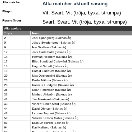
Alla matcher
Alla matcher aktuell säsong
Färger
Vit, Svart, Vit (tröja, byxa, strumpa)
Reservfärger
Svart, Svart, Vit (tröja, byxa, strumpa)
Alla spelare
Tröjnr
Namn
2
Jack Spongberg (Saknas år)
5
Jakob Swedenborg (Saknas år)
6
Ivar Svallfors (Saknas år)
12
Jack Söderholm (Saknas år)
14
Herman Hedbom (Saknas år)
17
Elliot Sundblad Carlswärd (Saknas år)
18
Hugo ö Schutt (Saknas år)
19
Harald Lindquist (Saknas år)
20
Max Qvistersköld (Saknas år)
23
Emilio Mikkola (Saknas år)
28
Rasmus Lundgren (Saknas år)
35
Noah Petersson (Saknas år)
36
Matheo Ahlström (Saknas år)
41
Teo Mankouski (Saknas år)
43
Vincent Ehrensvärd (Saknas år)
44
David Öhman (Saknas år)
48
Lennon Tappert (Saknas år)
58
Vilhelm Karlson Möller (Saknas år)
59
Elias Lindström (Saknas år)
64
Karl Hallberg (Saknas år)