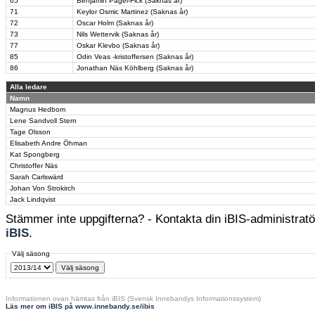
65
Benjamin Pagel-Fick (Saknas år)
71
Keylor Osmic Martinez (Saknas år)
72
Oscar Holm (Saknas år)
73
Nils Wettervik (Saknas år)
77
Oskar Klevbo (Saknas år)
85
Odin Veas -kristoffersen (Saknas år)
86
Jonathan Näs Köhlberg (Saknas år)
Alla ledare
Namn
Magnus Hedbom
Lene Sandvoll Stern
Tage Olsson
Elisabeth Andre Öhman
Kat Spongberg
Christoffer Näs
Sarah Carlswärd
Johan Von Strokirch
Jack Lindqvist
Stämmer inte uppgifterna? - Kontakta din iBIS-administratör
iBIS
.
Välj säsong
Informationen ovan hämtas från iBIS (Svensk Innebandys Informationssystem)
Läs mer om iBIS på www.innebandy.se/ibis