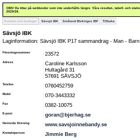
OBS! Du tittar på webbsidor som inte underhålls längre. Våra resultat-, tabell- och stat
2025/26.
Kontakt och tävlingar
Sävsjö IBK
Småland Blekinges IBF
Tillbaka
Sävsjö IBK
Laginformation: Sävsjö IBK P17 sammandrag - Man - Barn 
Föreningsnummer
23572
Adress
Caroline Karlsson
Hultagård 31
57691 SÄVSJÖ
Telefon
0760452759
Mobil
070-3443332
Fax
0382-10075
E-post
goran@bjerhag.se
Hemsida förening
www.savsjoinnebandy.se
Kontaktperson
Jimmie Berg