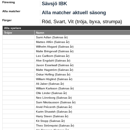
Förening
Sävsjö IBK
Alla matcher
Alla matcher aktuell säsong
Färger
Röd, Svart, Vit (tröja, byxa, strumpa)
Alla spelare
Tröjnr
Namn
Sami Adlan (Saknas år)
Matteo Alfén (Saknas år)
Wilhelm Alvgard (Saknas år)
Malte Bringevall (Saknas år)
Leo Carlbom (Saknas år)
Alve Engdahl (Saknas år)
Jaxon Esselwall (Saknas år)
Malte Hagström (Saknas år)
Oskar Hofling (Saknas år)
William Höglind (Saknas år)
Ali Jaber (Saknas år)
William Karlsson (Saknas år)
Olle Linder (Saknas år)
Neo Lönnborg (Saknas år)
Sam Nikolausson (Saknas år)
Arvid Précenth (Saknas år)
Karim Shawish (Saknas år)
Harry Steen (Saknas år)
Kit Stopp (Saknas år)
Theo Strömqvist (Saknas år)