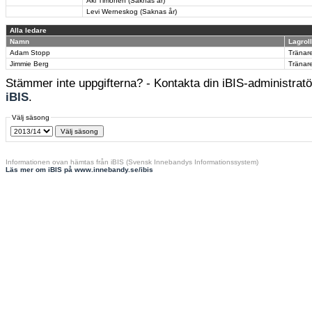
Aki Timonen (Saknas år)
Levi Werneskog (Saknas år)
Alla ledare
Namn
Lagroll
Adam Stopp
Tränar
Jimmie Berg
Tränar
Stämmer inte uppgifterna? - Kontakta din iBIS-administratör
iBIS
.
Välj säsong
Informationen ovan hämtas från iBIS (Svensk Innebandys Informationssystem)
Läs mer om iBIS på www.innebandy.se/ibis