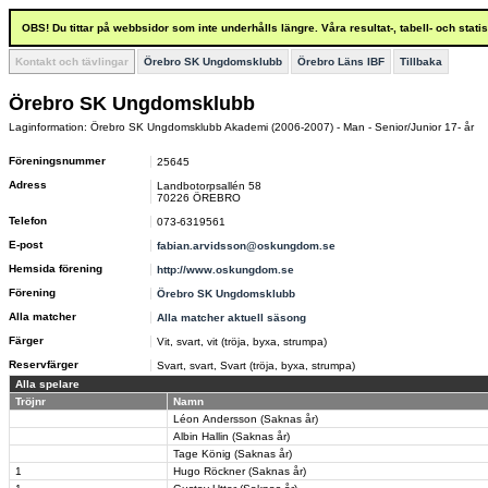
OBS! Du tittar på webbsidor som inte underhålls längre. Våra resultat-, tabell- och stat
Kontakt och tävlingar
Örebro SK Ungdomsklubb
Örebro Läns IBF
Tillbaka
Örebro SK Ungdomsklubb
Laginformation: Örebro SK Ungdomsklubb Akademi (2006-2007) - Man - Senior/Junior 17- år
Föreningsnummer
25645
Adress
Landbotorpsallén 58
70226 ÖREBRO
Telefon
073-6319561
E-post
fabian.arvidsson@oskungdom.se
Hemsida förening
http://www.oskungdom.se
Förening
Örebro SK Ungdomsklubb
Alla matcher
Alla matcher aktuell säsong
Färger
Vit, svart, vit (tröja, byxa, strumpa)
Reservfärger
Svart, svart, Svart (tröja, byxa, strumpa)
Alla spelare
Tröjnr
Namn
Léon Andersson (Saknas år)
Albin Hallin (Saknas år)
Tage König (Saknas år)
1
Hugo Röckner (Saknas år)