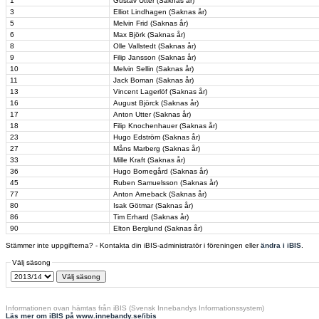
1
Gustav Utter (Saknas år)
3
Elliot Lindhagen (Saknas år)
5
Melvin Frid (Saknas år)
6
Max Björk (Saknas år)
8
Olle Vallstedt (Saknas år)
9
Filip Jansson (Saknas år)
10
Melvin Sellin (Saknas år)
11
Jack Boman (Saknas år)
13
Vincent Lagerlöf (Saknas år)
16
August Björck (Saknas år)
17
Anton Utter (Saknas år)
18
Filip Knochenhauer (Saknas år)
23
Hugo Edström (Saknas år)
27
Måns Marberg (Saknas år)
33
Mille Kraft (Saknas år)
36
Hugo Bornegård (Saknas år)
45
Ruben Samuelsson (Saknas år)
77
Anton Arneback (Saknas år)
80
Isak Götmar (Saknas år)
86
Tim Erhard (Saknas år)
90
Elton Berglund (Saknas år)
Stämmer inte uppgifterna? - Kontakta din iBIS-administratör i föreningen eller
ändra i iBIS
.
Välj säsong
Informationen ovan hämtas från iBIS (Svensk Innebandys Informationssystem)
Läs mer om iBIS på www.innebandy.se/ibis