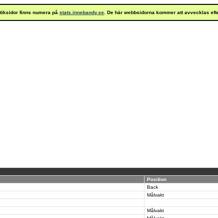
istiksidor finns numera på
stats.innebandy.se
. De här webbsidorna kommer att avvecklas eft
Position
Back
Målvakt
Målvakt