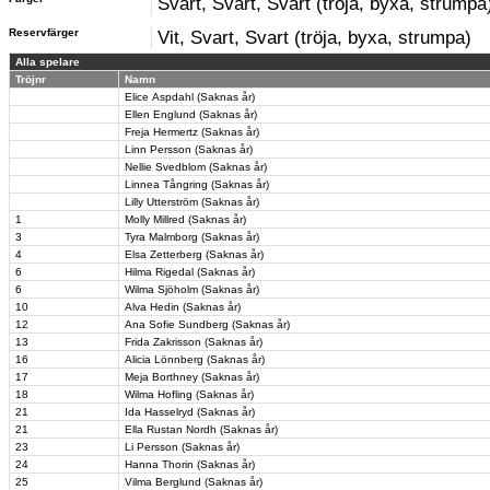
Svart, Svart, Svart (tröja, byxa, strumpa
Reservfärger
Vit, Svart, Svart (tröja, byxa, strumpa)
Alla spelare
Tröjnr
Namn
Elice Aspdahl (Saknas år)
Ellen Englund (Saknas år)
Freja Hermertz (Saknas år)
Linn Persson (Saknas år)
Nellie Svedblom (Saknas år)
Linnea Tångring (Saknas år)
Lilly Utterström (Saknas år)
1
Molly Millred (Saknas år)
3
Tyra Malmborg (Saknas år)
4
Elsa Zetterberg (Saknas år)
6
Hilma Rigedal (Saknas år)
6
Wilma Sjöholm (Saknas år)
10
Alva Hedin (Saknas år)
12
Ana Sofie Sundberg (Saknas år)
13
Frida Zakrisson (Saknas år)
16
Alicia Lönnberg (Saknas år)
17
Meja Borthney (Saknas år)
18
Wilma Hofling (Saknas år)
21
Ida Hasselryd (Saknas år)
21
Ella Rustan Nordh (Saknas år)
23
Li Persson (Saknas år)
24
Hanna Thorin (Saknas år)
25
Vilma Berglund (Saknas år)