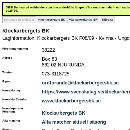
OBS! Du tittar på webbsidor som inte underhålls längre. Våra resultat-, tabell- och stat
2025/26.
Kontakt och tävlingar
Klockarbergets BK
Västernorrlands IBF
Tillbaka
Klockarbergets BK
Laginformation: Klockarbergets BK F08/09 - Kvinna - Ung
Föreningsnummer
38222
Adress
Box 83
862 02 NJURUNDA
Telefon
073-3118725
E-post
ordforande@klockarbergetsbk.se
Hemsida lag
https://www.svenskalag.se/klockarber
Hemsida förening
www.klockarbergetsbk.se
Kontaktperson
Förening
Klockarbergets BK
Alla matcher
Alla matcher aktuell säsong
Färger