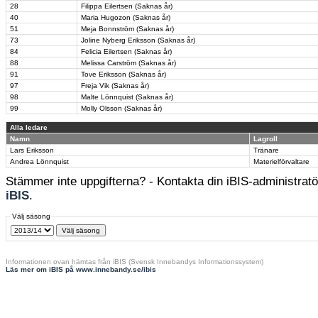
28
Filippa Eilertsen (Saknas år)
40
Maria Hugozon (Saknas år)
51
Meja Bonnström (Saknas år)
73
Joline Nyberg Eriksson (Saknas år)
84
Felicia Eilertsen (Saknas år)
88
Melissa Carström (Saknas år)
91
Tove Eriksson (Saknas år)
97
Freja Vik (Saknas år)
98
Malte Lönnquist (Saknas år)
99
Molly Olsson (Saknas år)
Alla ledare
Namn
Lagroll
Lars Eriksson
Tränare
Andrea Lönnquist
Materielförvaltare
Stämmer inte uppgifterna? - Kontakta din iBIS-administratör
iBIS
.
Välj säsong
Informationen ovan hämtas från iBIS (Svensk Innebandys Informationssystem)
Läs mer om iBIS på www.innebandy.se/ibis