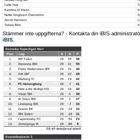
Calle Hult
T
Karolina Af Kleen
K
Nellie Singbrant Österström
S
Jacob Hansson
L
Tobias Blixt
A
Stämmer inte uppgifterna? - Kontakta din iBIS-administratör
iBIS
.
Svenska Superligan Herr
Plac.
Lag
S
D
P
1.
IBF Falun
26
56
58
2.
Storvreta IBK
26
41
55
3.
Pixbo Wallenstam IBK
26
32
49
4.
AIK IBF
26
22
49
5.
Warberg IC
26
19
42
6.
FC Helsingborg
26
-7
41
7.
Hide-a-lite Mullsjö AIS
26
16
40
8.
Växjö IBK
26
4
38
9.
IK Sirius IBK
26
3
37
10.
Linköping IBK
26
-7
33
11.
Granlo BK
26
-19
33
12.
IBK Dalen
26
-18
31
13.
Caperiotäby FC
26
-54
23
14.
Jönköpings IK
26
-88
9
Gå till detaljerad tabell
Kvartsfinalserie 3