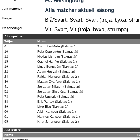
FC Helsingborg
Alla matcher
Alla matcher aktuell säsong
Färger
Blå/Svart, Svart, Svart (tröja, byxa, str
Reservfärger
Vit, Svart, Vit (tröja, byxa, strumpa)
Alla spelare
Tröjnr
Namn
9
Zacharias Melin (Saknas år)
10
Felix Österström (Saknas år)
12
Nicklas Lidholm (Saknas år)
15
Gabriel Hanfler (Saknas år)
19
Linus Bergström (Saknas år)
22
Adam Hedvall (Saknas år)
24
Fabian Hansson (Saknas år)
30
Mattias Qvarfordt (Saknas år)
41
Jonathan Nilsson (Saknas år)
52
Jonathan Skoglösa (Saknas år)
73
Felix Uusitalo (Saknas år)
88
Erik Pantev (Saknas år)
89
Livio Blixt (Saknas år)
90
Albin Karlsson (Saknas år)
91
Hannes Karlsson (Saknas år)
95
Knut Johansson (Saknas år)
Alla ledare
Namn
L
Nicklas Ringman
K