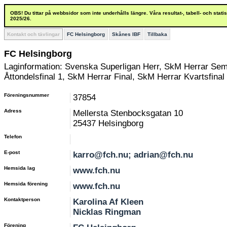
OBS! Du tittar på webbsidor som inte underhålls längre. Våra resultat-, tabell- och stat
2025/26.
Kontakt och tävlingar
FC Helsingborg
Skånes IBF
Tillbaka
FC Helsingborg
Laginformation: Svenska Superligan Herr, SkM Herrar Semi
Åttondelsfinal 1, SkM Herrar Final, SkM Herrar Kvartsfinal 
Föreningsnummer
37854
Adress
Mellersta Stenbocksgatan 10
25437 Helsingborg
Telefon
E-post
karro@fch.nu; adrian@fch.nu
Hemsida lag
www.fch.nu
Hemsida förening
www.fch.nu
Kontaktperson
Karolina Af Kleen
Nicklas Ringman
Förening