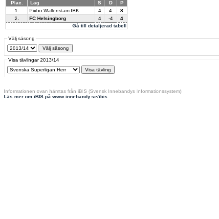
Plac.
Lag
S
D
P
1.
Pixbo Wallenstam IBK
4
4
8
2.
FC Helsingborg
4
-4
4
Gå till detaljerad tabell
Välj säsong
Visa tävlingar 2013/14
Informationen ovan hämtas från iBIS (Svensk Innebandys Informationssystem)
Läs mer om iBIS på www.innebandy.se/ibis