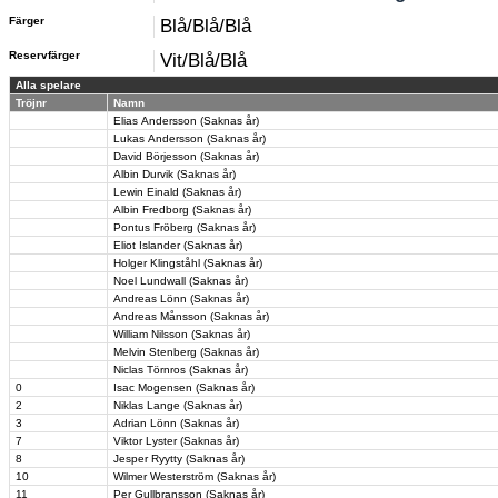
Färger
Blå/Blå/Blå
Reservfärger
Vit/Blå/Blå
Alla spelare
Tröjnr
Namn
Elias Andersson (Saknas år)
Lukas Andersson (Saknas år)
David Börjesson (Saknas år)
Albin Durvik (Saknas år)
Lewin Einald (Saknas år)
Albin Fredborg (Saknas år)
Pontus Fröberg (Saknas år)
Eliot Islander (Saknas år)
Holger Klingståhl (Saknas år)
Noel Lundwall (Saknas år)
Andreas Lönn (Saknas år)
Andreas Månsson (Saknas år)
William Nilsson (Saknas år)
Melvin Stenberg (Saknas år)
Niclas Törnros (Saknas år)
0
Isac Mogensen (Saknas år)
2
Niklas Lange (Saknas år)
3
Adrian Lönn (Saknas år)
7
Viktor Lyster (Saknas år)
8
Jesper Ryytty (Saknas år)
10
Wilmer Westerström (Saknas år)
11
Per Gullbransson (Saknas år)