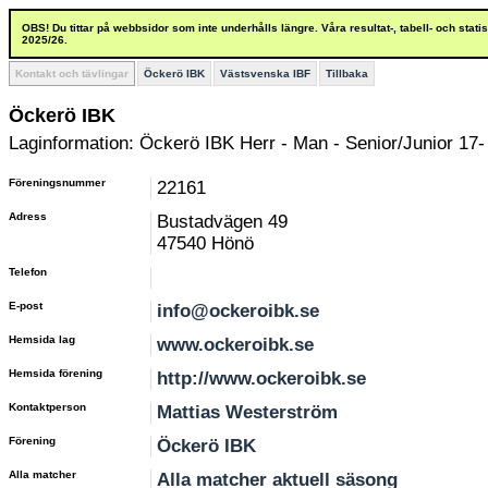
OBS! Du tittar på webbsidor som inte underhålls längre. Våra resultat-, tabell- och stat
2025/26.
Kontakt och tävlingar
Öckerö IBK
Västsvenska IBF
Tillbaka
Öckerö IBK
Laginformation: Öckerö IBK Herr - Man - Senior/Junior 17-
Föreningsnummer
22161
Adress
Bustadvägen 49
47540 Hönö
Telefon
E-post
info@ockeroibk.se
Hemsida lag
www.ockeroibk.se
Hemsida förening
http://www.ockeroibk.se
Kontaktperson
Mattias Westerström
Förening
Öckerö IBK
Alla matcher
Alla matcher aktuell säsong