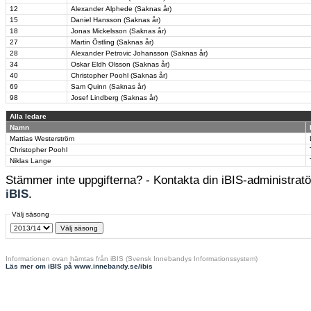
12
Alexander Alphede (Saknas år)
15
Daniel Hansson (Saknas år)
18
Jonas Mickelsson (Saknas år)
27
Martin Östling (Saknas år)
28
Alexander Petrovic Johansson (Saknas år)
34
Oskar Eldh Olsson (Saknas år)
40
Christopher Poohl (Saknas år)
69
Sam Quinn (Saknas år)
98
Josef Lindberg (Saknas år)
Alla ledare
Namn
Mattias Westerström
Christopher Poohl
Niklas Lange
Stämmer inte uppgifterna? - Kontakta din iBIS-administratör
iBIS
.
Välj säsong
Informationen ovan hämtas från iBIS (Svensk Innebandys Informationssystem)
Läs mer om iBIS på www.innebandy.se/ibis