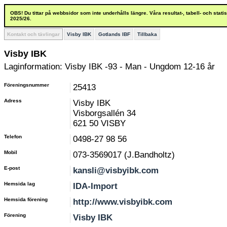
OBS! Du tittar på webbsidor som inte underhålls längre. Våra resultat-, tabell- och stat
2025/26.
Kontakt och tävlingar
Visby IBK
Gotlands IBF
Tillbaka
Visby IBK
Laginformation: Visby IBK -93 - Man - Ungdom 12-16 år
Föreningsnummer
25413
Adress
Visby IBK
Visborgsallén 34
621 50 VISBY
Telefon
0498-27 98 56
Mobil
073-3569017 (J.Bandholtz)
E-post
kansli@visbyibk.com
Hemsida lag
IDA-Import
Hemsida förening
http://www.visbyibk.com
Förening
Visby IBK