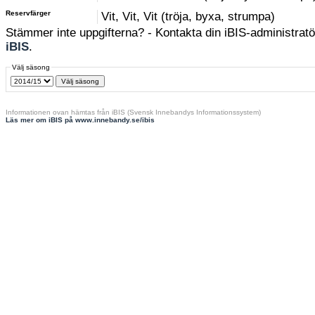
Reservfärger
Vit, Vit, Vit (tröja, byxa, strumpa)
Stämmer inte uppgifterna? - Kontakta din iBIS-administratör
iBIS
.
Välj säsong
Informationen ovan hämtas från iBIS (Svensk Innebandys Informationssystem)
Läs mer om iBIS på www.innebandy.se/ibis