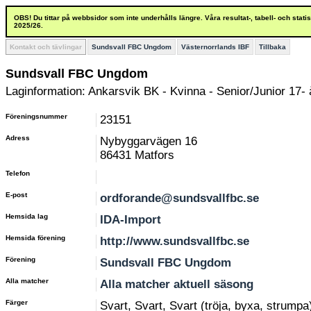
OBS! Du tittar på webbsidor som inte underhålls längre. Våra resultat-, tabell- och stat
2025/26.
Kontakt och tävlingar
Sundsvall FBC Ungdom
Västernorrlands IBF
Tillbaka
Sundsvall FBC Ungdom
Laginformation: Ankarsvik BK - Kvinna - Senior/Junior 17- 
Föreningsnummer
23151
Adress
Nybyggarvägen 16
86431 Matfors
Telefon
E-post
ordforande@sundsvallfbc.se
Hemsida lag
IDA-Import
Hemsida förening
http://www.sundsvallfbc.se
Förening
Sundsvall FBC Ungdom
Alla matcher
Alla matcher aktuell säsong
Färger
Svart, Svart, Svart (tröja, byxa, strumpa