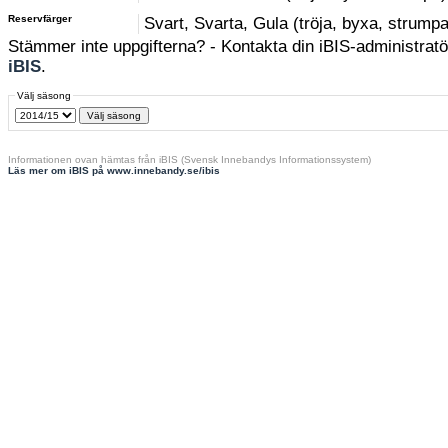
Reservfärger
Svart, Svarta, Gula (tröja, byxa, strumpa
Stämmer inte uppgifterna? - Kontakta din iBIS-administratör
iBIS
.
Välj säsong
Informationen ovan hämtas från iBIS (Svensk Innebandys Informationssystem)
Läs mer om iBIS på www.innebandy.se/ibis