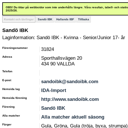
OBS! Du tittar på webbsidor som inte underhålls längre. Våra resultat-, tabell- och stat
2025/26.
Kontakt och tävlingar
Sandö IBK
Hallands IBF
Tillbaka
Sandö IBK
Laginformation: Sandö IBK - Kvinna - Senior/Junior 17- år
Föreningsnummer
31824
Adress
Sporthallsvägen 20
434 90 VALLDA
Telefon
E-post
sandoibk@sandoibk.com
Hemsida lag
IDA-Import
Hemsida förening
http://www.sandoibk.com
Förening
Sandö IBK
Alla matcher
Alla matcher aktuell säsong
Färger
Gula, Gröna, Gula (tröja, byxa, strumpa)