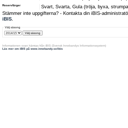
Reservfärger
Svart, Svarta, Gula (tröja, byxa, strumpa
Stämmer inte uppgifterna? - Kontakta din iBIS-administratör
iBIS
.
Välj säsong
Informationen ovan hämtas från iBIS (Svensk Innebandys Informationssystem)
Läs mer om iBIS på www.innebandy.se/ibis