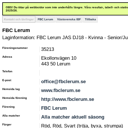
OBS! Du tittar på webbsidor som inte underhålls längre. Våra resultat-, tabell- och stat
2025/26.
Kontakt och tävlingar
FBC Lerum
Västsvenska IBF
Tillbaka
FBC Lerum
Laginformation: FBC Lerum JAS DJ18 - Kvinna - Senior/Jun
Föreningsnummer
35213
Adress
Ekollonvägen 10
443 50 Lerum
Telefon
E-post
office@fbclerum.se
Hemsida lag
www.fbclerum.se
Hemsida förening
http://www.fbclerum.se
Förening
FBC Lerum
Alla matcher
Alla matcher aktuell säsong
Färger
Röd, Röd, Svart (tröja, byxa, strumpa)