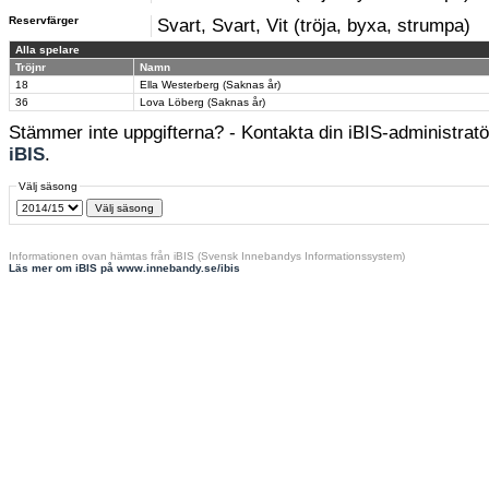
Reservfärger
Svart, Svart, Vit (tröja, byxa, strumpa)
Alla spelare
Tröjnr
Namn
18
Ella Westerberg (Saknas år)
36
Lova Löberg (Saknas år)
Stämmer inte uppgifterna? - Kontakta din iBIS-administratör
iBIS
.
Välj säsong
Informationen ovan hämtas från iBIS (Svensk Innebandys Informationssystem)
Läs mer om iBIS på www.innebandy.se/ibis