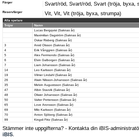
Färger
Svart/röd, Svart/röd, Svart (tröja, byxa,
Reservfärger
Vit, Vit, Vit (tröja, byxa, strumpa)
Alla spelare
Tröjnr
Namn
Lucas Bergqvist (Saknas år)
Maximilian Dagström (Saknas år)
Oskar Risberg (Saknas år)
3
Arvid Olsson (Saknas år)
4
Erik Vånggren (Saknas år)
5
Alex Ferrmondo (Saknas år)
6
Elvin Galborgen (Saknas år)
7
Liam Johansson (Saknas år)
14
Leo Karlsson (Saknas år)
19
Vilmer Lindahl (Saknas år)
26
Alwin Nilsson-Johansson (Saknas år)
35
Melvin Augustsson (Saknas år)
47
Albin Stavvik (Saknas år)
48
Oliwer Johansson (Saknas år)
50
Valter Pettersson (Saknas år)
65
Love Aronsson (Saknas år)
69
Milo Karlsson (Saknas år)
70
Anton Sjöberg (Saknas år)
99
Kingsli Fittz (Saknas år)
Stämmer inte uppgifterna? - Kontakta din iBIS-administratör
iBIS
.