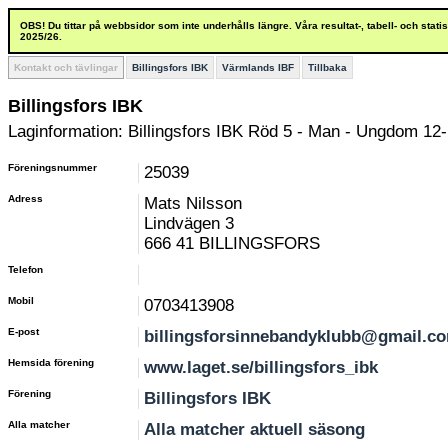
OBS! Du tittar på webbsidor som inte underhålls längre. Våra resultat-, tabell- och stat
2025/26.
Kontakt och tävlingar
Billingsfors IBK
Värmlands IBF
Tillbaka
Billingsfors IBK
Laginformation: Billingsfors IBK Röd 5 - Man - Ungdom 12-
Föreningsnummer
25039
Adress
Mats Nilsson
Lindvägen 3
666 41 BILLINGSFORS
Telefon
Mobil
0703413908
E-post
billingsforsinnebandyklubb@gmail.c
Hemsida förening
www.laget.se/billingsfors_ibk
Förening
Billingsfors IBK
Alla matcher
Alla matcher aktuell säsong