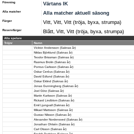
Förening
Värtans IK
Alla matcher
Alla matcher aktuell säsong
Färger
Vitt, Vitt, Vitt (tröja, byxa, strumpa)
Reservfärger
Blått, Vitt, Vitt (tröja, byxa, strumpa)
Alla spelare
Tröjnr
Namn
Vicktor Andersson (Saknas år)
Niklas Björklund (Saknas år)
Teodor Brissman (Saknas år)
Rasmus Brolin (Saknas år)
Pontus Carlsson (Saknas år)
Oskar Ceréus (Saknas år)
David Edlund (Saknas år)
Oskar Eklind (Saknas år)
Jonas Gunningberg (Saknas år)
Joel Götz (Saknas år)
Martin Karlsson (Saknas år)
Rickard Lindblom (Saknas år)
Emil Ljungvall (Saknas år)
Mikael Mattsson (Saknas år)
Gustav Nilsson (Saknas år)
Alexander Nordensved (Saknas år)
Jonathan Ohlsén (Saknas år)
Carl Olsson (Saknas år)
Fredrik Perlskog (Saknas år)