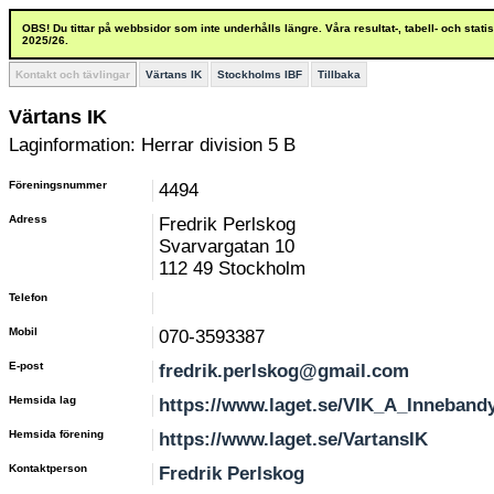
OBS! Du tittar på webbsidor som inte underhålls längre. Våra resultat-, tabell- och stat
2025/26.
Kontakt och tävlingar
Värtans IK
Stockholms IBF
Tillbaka
Värtans IK
Laginformation: Herrar division 5 B
Föreningsnummer
4494
Adress
Fredrik Perlskog
Svarvargatan 10
112 49 Stockholm
Telefon
Mobil
070-3593387
E-post
fredrik.perlskog@gmail.com
Hemsida lag
https://www.laget.se/VIK_A_Innebandy
Hemsida förening
https://www.laget.se/VartansIK
Kontaktperson
Fredrik Perlskog