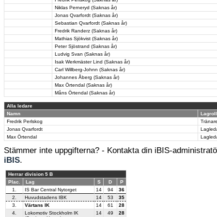
Niklas Perneryd (Saknas år)
Jonas Qvarfordt (Saknas år)
Sebastian Qvarfordt (Saknas år)
Fredrik Randerz (Saknas år)
Mathias Sjökvist (Saknas år)
Peter Sjöstrand (Saknas år)
Ludvig Svan (Saknas år)
Isak Werkmäster Lind (Saknas år)
Carl Willberg-Johnn (Saknas år)
Johannes Åberg (Saknas år)
Max Örtendal (Saknas år)
Måns Örtendal (Saknas år)
Alla ledare
Namn
Lagroll
Fredrik Perlskog
Tränar
Jonas Qvarfordt
Lagled
Max Örtendal
Lagled
Stämmer inte uppgifterna? - Kontakta din iBIS-administratör
iBIS
.
Herrar division 5 B
Plac.
Lag
S
D
P
1.
IS Bar Central Nytorget
14
94
36
2.
Huvudstadens IBK
14
53
35
3.
Värtans IK
14
61
28
4.
Lokomotiv Stockholm IK
14
49
28