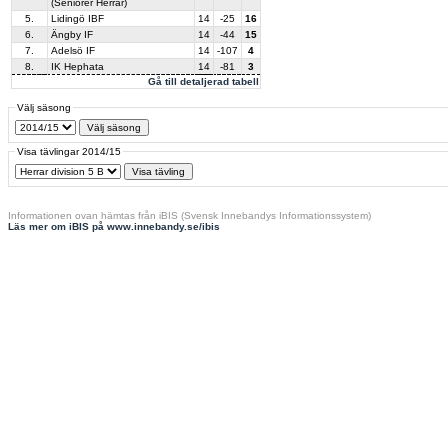
(Seniorer Herrar)
5.
Lidingö IBF
14
-25
16
6.
Ängby IF
14
-44
15
7.
Adelsö IF
14
-107
4
8.
IK Hephata
14
-81
3
Gå till detaljerad tabell
Välj säsong
Visa tävlingar 2014/15
Informationen ovan hämtas från iBIS (Svensk Innebandys Informationssystem)
Läs mer om iBIS på www.innebandy.se/ibis