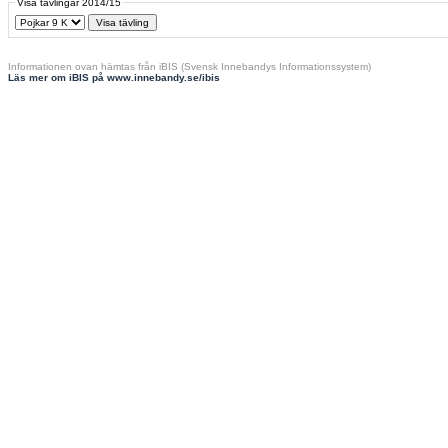
Visa tävlingar 2014/15
Informationen ovan hämtas från iBIS (Svensk Innebandys Informationssystem)
Läs mer om iBIS på www.innebandy.se/ibis