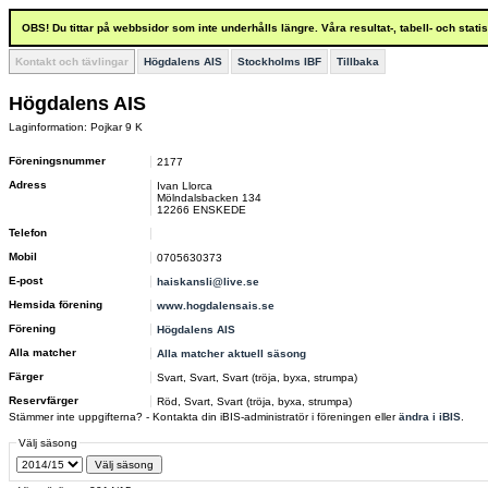
OBS! Du tittar på webbsidor som inte underhålls längre. Våra resultat-, tabell- och stat
Kontakt och tävlingar
Högdalens AIS
Stockholms IBF
Tillbaka
Högdalens AIS
Laginformation: Pojkar 9 K
Föreningsnummer
2177
Adress
Ivan Llorca
Mölndalsbacken 134
12266 ENSKEDE
Telefon
Mobil
0705630373
E-post
haiskansli@live.se
Hemsida förening
www.hogdalensais.se
Förening
Högdalens AIS
Alla matcher
Alla matcher aktuell säsong
Färger
Svart, Svart, Svart (tröja, byxa, strumpa)
Reservfärger
Röd, Svart, Svart (tröja, byxa, strumpa)
Stämmer inte uppgifterna? - Kontakta din iBIS-administratör i föreningen eller
ändra i iBIS
.
Välj säsong