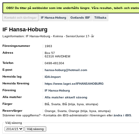
OBS! Du tittar på webbsidor som inte underhålls längre. Våra resultat-, tabell- och stat
Kontakt och tävlingar
IF Hansa-Hoburg
Gotlands IBF
Tillbaka
IF Hansa-Hoburg
Laginformation: IF Hansa-Hoburg - Kvinna - Senior/Junior 17- år
Föreningsnummer
1963
Adress
Box 57
62316 HAVDHEM
Telefon
0498-481304
E-post
hansa-hoburg@hotmail.com
Hemsida lag
IDA-Import
Hemsida förening
https://www.laget.se/IFHANSAHOBURG
Förening
IF Hansa-Hoburg
Alla matcher
Alla matcher aktuell säsong
Färger
Blå, Svarta, Blå (tröja, byxa, strumpa)
Reservfärger
Orange, Svarta, Orange (tröja, byxa, strumpa)
Stämmer inte uppgifterna? - Kontakta din iBIS-administratör i föreningen eller
ändra i iBIS
.
Välj säsong