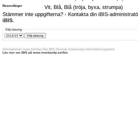
Reservfärger
Vit, Blå, Blå (tröja, byxa, strumpa)
Stämmer inte uppgifterna? - Kontakta din iBIS-administratör
iBIS
.
Välj säsong
Informationen ovan hämtas från iBIS (Svensk Innebandys Informationssystem)
Läs mer om iBIS på www.innebandy.se/ibis