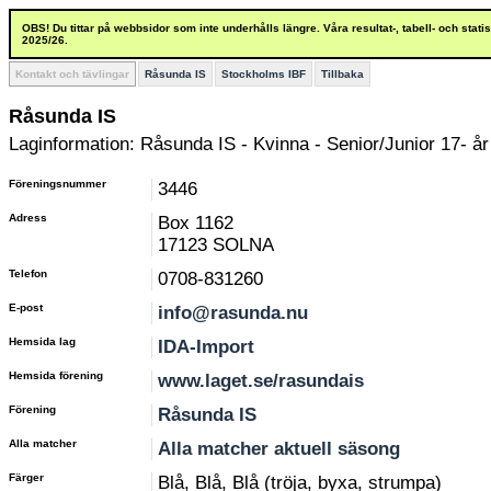
OBS! Du tittar på webbsidor som inte underhålls längre. Våra resultat-, tabell- och stat
2025/26.
Kontakt och tävlingar
Råsunda IS
Stockholms IBF
Tillbaka
Råsunda IS
Laginformation: Råsunda IS - Kvinna - Senior/Junior 17- år
Föreningsnummer
3446
Adress
Box 1162
17123 SOLNA
Telefon
0708-831260
E-post
info@rasunda.nu
Hemsida lag
IDA-Import
Hemsida förening
www.laget.se/rasundais
Förening
Råsunda IS
Alla matcher
Alla matcher aktuell säsong
Färger
Blå, Blå, Blå (tröja, byxa, strumpa)