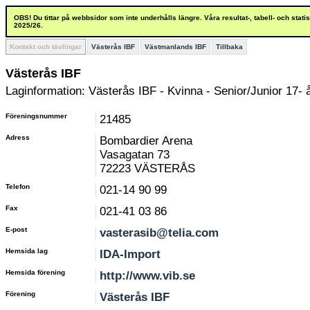
OBS! Du tittar på webbsidor som inte underhålls längre. Våra resultat-, tabell- och stat
2025/26.
Kontakt och tävlingar
Västerås IBF
Västmanlands IBF
Tillbaka
Västerås IBF
Laginformation: Västerås IBF - Kvinna - Senior/Junior 17- 
Föreningsnummer
21485
Adress
Bombardier Arena
Vasagatan 73
72223 VÄSTERÅS
Telefon
021-14 90 99
Fax
021-41 03 86
E-post
vasterasib@telia.com
Hemsida lag
IDA-Import
Hemsida förening
http://www.vib.se
Förening
Västerås IBF