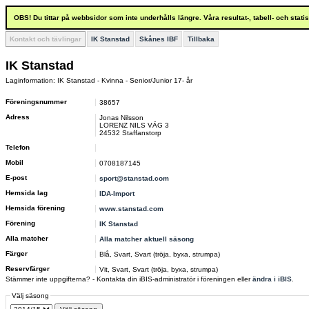
OBS! Du tittar på webbsidor som inte underhålls längre. Våra resultat-, tabell- och stat
Kontakt och tävlingar
IK Stanstad
Skånes IBF
Tillbaka
IK Stanstad
Laginformation: IK Stanstad - Kvinna - Senior/Junior 17- år
Föreningsnummer
38657
Adress
Jonas Nilsson
LORENZ NILS VÄG 3
24532 Staffanstorp
Telefon
Mobil
0708187145
E-post
sport@stanstad.com
Hemsida lag
IDA-Import
Hemsida förening
www.stanstad.com
Förening
IK Stanstad
Alla matcher
Alla matcher aktuell säsong
Färger
Blå, Svart, Svart (tröja, byxa, strumpa)
Reservfärger
Vit, Svart, Svart (tröja, byxa, strumpa)
Stämmer inte uppgifterna? - Kontakta din iBIS-administratör i föreningen eller
ändra i iBIS
.
Välj säsong