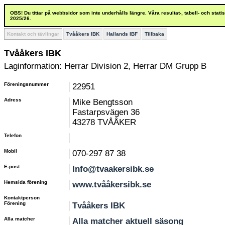
OBS! Du tittar på webbsidor som inte underhålls längre. Våra resultat-, tabell- och stat
2025/26.
Kontakt och tävlingar
Tvååkers IBK
Hallands IBF
Tillbaka
Tvååkers IBK
Laginformation: Herrar Division 2, Herrar DM Grupp B
Föreningsnummer
22951
Adress
Mike Bengtsson
Fastarpsvägen 36
43278 TVÅÅKER
Telefon
Mobil
070-297 87 38
E-post
Info@tvaakersibk.se
Hemsida förening
www.tvååkersibk.se
Kontaktperson
Förening
Tvååkers IBK
Alla matcher
Alla matcher aktuell säsong