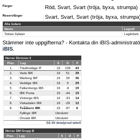
Färger
Röd, Svart, Svart (tröja, byxa, strumpa)
Reservfärger
Svart, Svart, Svart (tröja, byxa, strumpa
Alla ledare
Namn
Lagroll
Tobias Sylwan
Lagledare
Stämmer inte uppgifterna? - Kontakta din iBIS-administratör
iBIS
.
Herrar Division 2
Plac.
Lag
S
D
P
1.
Träslövsläge IF
16
106
43
2.
Varla IBK
16
51
39
3.
Warberg IBF
16
39
36
4.
Veddige IBK
16
6
29
5.
Falkenbergs IBK
16
-9
19
6.
IBK Puma
16
-44
15
7.
Vinbergs IBS
16
-33
14
8.
Viskadalen IBK
16
-29
12
9.
Tvååkers IBK
16
-87
6
Fyllinge IBK
Uteslutet
Onsala IBK
Uteslutet
Gå till detaljerad tabell
Herrar DM Grupp B
Plac.
Lag
S
D
P