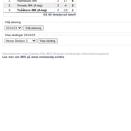
1.
Halmstads IBK
2
17
6
2.
Onsala IBK (A-lag)
2
-4
2
3.
Tvååkers IBK (A-lag)
2
-13
1
Gå till detaljerad tabell
Välj säsong
Visa tävlingar 2014/15
Informationen ovan hämtas från iBIS (Svensk Innebandys Informationssystem)
Läs mer om iBIS på www.innebandy.se/ibis