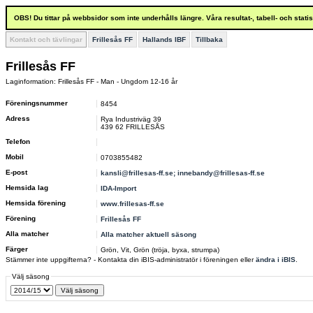
OBS! Du tittar på webbsidor som inte underhålls längre. Våra resultat-, tabell- och stat
Kontakt och tävlingar
Frillesås FF
Hallands IBF
Tillbaka
Frillesås FF
Laginformation: Frillesås FF - Man - Ungdom 12-16 år
Föreningsnummer
8454
Adress
Rya Industriväg 39
439 62 FRILLESÅS
Telefon
Mobil
0703855482
E-post
kansli@frillesas-ff.se; innebandy@frillesas-ff.se
Hemsida lag
IDA-Import
Hemsida förening
www.frillesas-ff.se
Förening
Frillesås FF
Alla matcher
Alla matcher aktuell säsong
Färger
Grön, Vit, Grön (tröja, byxa, strumpa)
Stämmer inte uppgifterna? - Kontakta din iBIS-administratör i föreningen eller
ändra i iBIS
.
Välj säsong