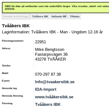
OBS! Du tittar på webbsidor som inte underhålls längre. Våra resultat-, tabell- och stat
2025/26.
Kontakt och tävlingar
Tvååkers IBK
Hallands IBF
Tillbaka
Tvååkers IBK
Laginformation: Tvååkers IBK - Man - Ungdom 12-16 år
Föreningsnummer
22951
Adress
Mike Bengtsson
Fastarpsvägen 36
43278 TVÅÅKER
Telefon
Mobil
070-297 87 38
E-post
Info@tvaakersibk.se
Hemsida lag
IDA-Import
Hemsida förening
www.tvååkersibk.se
Förening
Tvååkers IBK