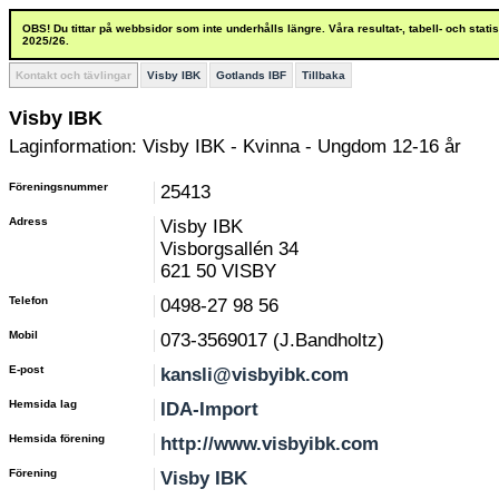
OBS! Du tittar på webbsidor som inte underhålls längre. Våra resultat-, tabell- och stat
2025/26.
Kontakt och tävlingar
Visby IBK
Gotlands IBF
Tillbaka
Visby IBK
Laginformation: Visby IBK - Kvinna - Ungdom 12-16 år
Föreningsnummer
25413
Adress
Visby IBK
Visborgsallén 34
621 50 VISBY
Telefon
0498-27 98 56
Mobil
073-3569017 (J.Bandholtz)
E-post
kansli@visbyibk.com
Hemsida lag
IDA-Import
Hemsida förening
http://www.visbyibk.com
Förening
Visby IBK