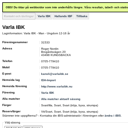
OBS! Du tittar på webbsidor som inte underhålls längre. Våra resultat-, tabell- och stat
Kontakt och tävlingar
Varla IBK
Hallands IBF
Tillbaka
Varla IBK
Laginformation: Varla IBK - Man - Ungdom 12-16 år
Föreningsnummer
31533
Adress
Roger Nordin
Brogårdsvägen 20
43498 KUNGSBACKA
Telefon
0705-779410
Mobil
0705-779410
E-post
kansli@varlaibk.se
Hemsida lag
IDA-Import
Hemsida förening
http://www.varlaibk.nu
Förening
Varla IBK
Alla matcher
Alla matcher aktuell säsong
Färger
Svart/lila, Svart, Svart (tröja, byxa, strumpa)
Reservfärger
Vit/Svart, Svart, Svart (tröja, byxa, strumpa)
Stämmer inte uppgifterna? - Kontakta din iBIS-administratör i föreningen eller
ändra i iBIS
.
Välj säsong