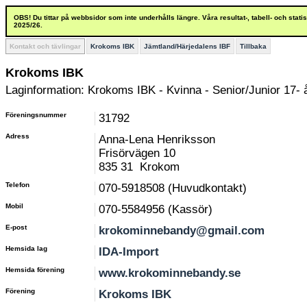
OBS! Du tittar på webbsidor som inte underhålls längre. Våra resultat-, tabell- och stat
2025/26.
Kontakt och tävlingar
Krokoms IBK
Jämtland/Härjedalens IBF
Tillbaka
Krokoms IBK
Laginformation: Krokoms IBK - Kvinna - Senior/Junior 17- 
Föreningsnummer
31792
Adress
Anna-Lena Henriksson
Frisörvägen 10
835 31 Krokom
Telefon
070-5918508 (Huvudkontakt)
Mobil
070-5584956 (Kassör)
E-post
krokominnebandy@gmail.com
Hemsida lag
IDA-Import
Hemsida förening
www.krokominnebandy.se
Förening
Krokoms IBK