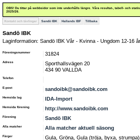
OBS! Du tittar på webbsidor som inte underhålls längre. Våra resultat-, tabell- och stat
2025/26.
Kontakt och tävlingar
Sandö IBK
Hallands IBF
Tillbaka
Sandö IBK
Laginformation: Sandö IBK Vår - Kvinna - Ungdom 12-16 å
Föreningsnummer
31824
Adress
Sporthallsvägen 20
434 90 VALLDA
Telefon
E-post
sandoibk@sandoibk.com
Hemsida lag
IDA-Import
Hemsida förening
http://www.sandoibk.com
Förening
Sandö IBK
Alla matcher
Alla matcher aktuell säsong
Färger
Gula, Gröna, Gula (tröja, byxa, strumpa)