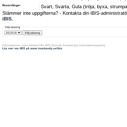
Reservfärger
Svart, Svarta, Gula (tröja, byxa, strumpa
Stämmer inte uppgifterna? - Kontakta din iBIS-administratör
iBIS
.
Välj säsong
Informationen ovan hämtas från iBIS (Svensk Innebandys Informationssystem)
Läs mer om iBIS på www.innebandy.se/ibis