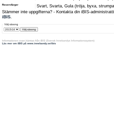
Reservfärger
Svart, Svarta, Gula (tröja, byxa, strumpa
Stämmer inte uppgifterna? - Kontakta din iBIS-administratör
iBIS
.
Välj säsong
Informationen ovan hämtas från iBIS (Svensk Innebandys Informationssystem)
Läs mer om iBIS på www.innebandy.se/ibis