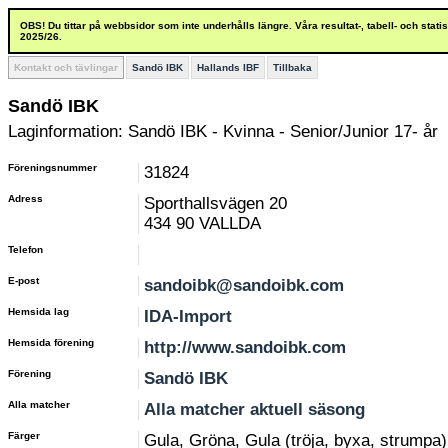
OBS! Du tittar på webbsidor som inte underhålls längre. Våra resultat-, tabell- och stat
2025/26.
Kontakt och tävlingar
Sandö IBK
Hallands IBF
Tillbaka
Sandö IBK
Laginformation: Sandö IBK - Kvinna - Senior/Junior 17- år
Föreningsnummer
31824
Adress
Sporthallsvägen 20
434 90 VALLDA
Telefon
E-post
sandoibk@sandoibk.com
Hemsida lag
IDA-Import
Hemsida förening
http://www.sandoibk.com
Förening
Sandö IBK
Alla matcher
Alla matcher aktuell säsong
Färger
Gula, Gröna, Gula (tröja, byxa, strumpa)