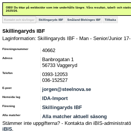
OBS! Du tittar på webbsidor som inte underhålls längre. Våra resultat-, tabell- och stat
2025/26.
Kontakt och tävlingar
Skillingaryds IBF
Småland Blekinges IBF
Tillbaka
Skillingaryds IBF
Laginformation: Skillingaryds IBF - Man - Senior/Junior 17-
Föreningsnummer
40662
Adress
Banbrogatan 1
56733 Vaggeryd
Telefon
0393-12053
036-152527
E-post
jorgen@steelnova.se
Hemsida lag
IDA-Import
Förening
Skillingaryds IBF
Alla matcher
Alla matcher aktuell säsong
Stämmer inte uppgifterna? - Kontakta din iBIS-administratör
iBIS
.