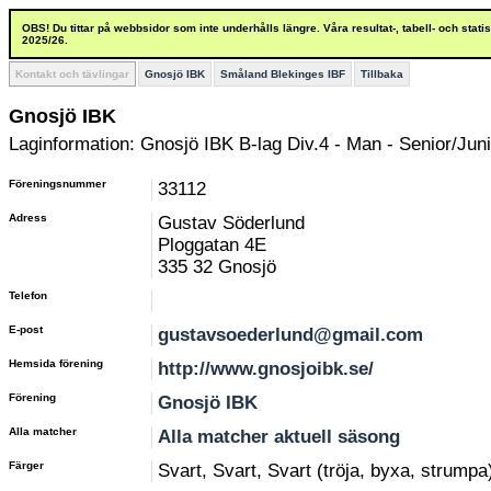
OBS! Du tittar på webbsidor som inte underhålls längre. Våra resultat-, tabell- och stat
2025/26.
Kontakt och tävlingar
Gnosjö IBK
Småland Blekinges IBF
Tillbaka
Gnosjö IBK
Laginformation: Gnosjö IBK B-lag Div.4 - Man - Senior/Juni
Föreningsnummer
33112
Adress
Gustav Söderlund
Ploggatan 4E
335 32 Gnosjö
Telefon
E-post
gustavsoederlund@gmail.com
Hemsida förening
http://www.gnosjoibk.se/
Förening
Gnosjö IBK
Alla matcher
Alla matcher aktuell säsong
Färger
Svart, Svart, Svart (tröja, byxa, strumpa