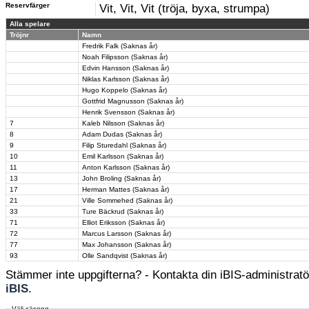
Reservfärger
Vit, Vit, Vit (tröja, byxa, strumpa)
Alla spelare
Tröjnr
Namn
Fredrik Falk (Saknas år)
Noah Filipsson (Saknas år)
Edvin Hansson (Saknas år)
Niklas Karlsson (Saknas år)
Hugo Koppelo (Saknas år)
Gottfrid Magnusson (Saknas år)
Henrik Svensson (Saknas år)
7
Kaleb Nilsson (Saknas år)
8
Adam Dudas (Saknas år)
9
Filip Sturedahl (Saknas år)
10
Emil Karlsson (Saknas år)
11
Anton Karlsson (Saknas år)
13
John Broling (Saknas år)
17
Herman Mattes (Saknas år)
21
Ville Sommehed (Saknas år)
33
Ture Bäckrud (Saknas år)
71
Elliot Eriksson (Saknas år)
72
Marcus Larsson (Saknas år)
77
Max Johansson (Saknas år)
93
Olle Sandqvist (Saknas år)
Stämmer inte uppgifterna? - Kontakta din iBIS-administratör
iBIS
.
Välj säsong